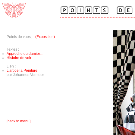
Points de vues,...
(Exposition)
Textes :
Approche du damier...
Histoire de voir...
Lien :
L'art de la Peinture
par Johannes Vermeer
[back to menu]