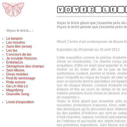
Voyez le brick géant que j'examine près du
Voyez la brick géante que j'examine près d
Voyez le brick... :
Le tampon
Wharf, Centre d’art contemporain de Basse-
Les moulins
Sans titre (snow)
Exposition du 26 janvier au 26 avril 2012
Les tas
Concours de tas
Cette exposition comme le précise Anabell
Je scrulpte l'horizon
chose en construction. Ce chemin conçu par l
Entrela(c)s
enquêteur, d’être en éveil pour arpenter le 
Sémaphore des champs
révéler un fin limier afin de ne pas se f
Sam Moore,
symbolique contient, permet et révèle. Anab
Divas mobiles
pour l’enquête au risque de louper, de rater
Post its vernissage
pour un épisode dont le spectateur est égalem
Piste sonore
vue de chaque témoin. Lorsque Anabelle Hula
Ga Lin Wai Lo
élabore et fixe au cours du temps et de ses 
Magnifying
matière première d'une chose en devenir, d'une
Granville Song
de suspendu ».
Voyez le brick géant que j'examine près du
Livret d'exposition
nouvelles productions d’œuvres. Ainsi, cette
des techniques qu’ils procurent pour élabore
ou des partiels d’histoires qui vont du lud
d’Anti-chambre, espace construit spécialemen
de l’intérieur et qui recèle des objets indices
ses premières expositions. Sam Moore est do