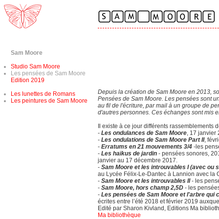
Sam Moore
Studio Sam Moore
Les pensées de Sam Moore
Edition 2019
Depuis la création de Sam Moore en 2013, son 
Les lunettes de Romans
Pensées de Sam Moore. Les pensées sont une 
Les peintures de Sam Moore
au fil de l'écriture, par mail à un groupe d
d'autres personnes. Ces échanges sont mis en
Il existe à ce jour différents rassemblements 
-
Les ondulances de Sam Moore
, 17 janvier
-
Les ondulations de Sam Moore Part II
, fév
-
Erratums en 21 mouvements 3/4
-les pens
-
Les haïkus de jardin
- pensées sonores, 20
janvier au 17 décembre 2017.
-
Sam Moore et les introuvables I (avec ou 
au Lycée Félix-Le-Dantec à Lannion avec la 
-
Sam Moore et les introuvables II
- les pens
-
Sam Moore, hors champ 2,5D
- les pensée
-
Les pensées de Sam Moore et l'arbre qui c
écrites entre l’été 2018 et février 2019 auxq
Edité par Sharon Kivland, Editions Ma biblioth
Ma bibliothèque