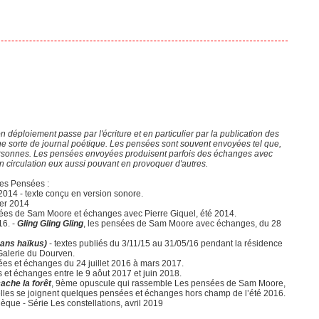
déploiement passe par l'écriture et en particulier par la publication des
sorte de journal poétique. Les pensées sont souvent envoyées tel que,
e personnes. Les pensées envoyées produisent parfois des échanges avec
 circulation eux aussi pouvant en provoquer d'autres.
des Pensées :
 2014 - texte conçu en version sonore.
rier 2014
ées de Sam Moore et échanges avec Pierre Giquel, été 2014.
16. -
Gling Gling Gling
, les pensées de Sam Moore avec échanges, du 28
sans haïkus)
- textes publiés du 3/11/15 au 31/05/16 pendant la résidence
Galerie du Dourven.
ées et échanges du 24 juillet 2016 à mars 2017.
s et échanges entre le 9 aôut 2017 et juin 2018.
ache la forêt
, 9ème opuscule qui rassemble Les pensées de Sam Moore,
uelles se joignent quelques pensées et échanges hors champ de l’été 2016.
èque - Série Les constellations, avril 2019