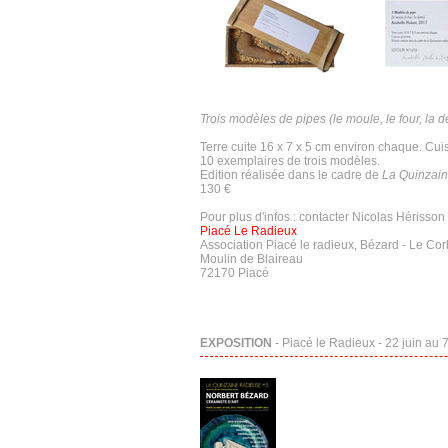
Trois modèles de pipes (le moule, le four, la d
Terre cuite 16 x 7 x 5 cm environ chaque. Cuis
10 exemplaires de trois modèles.
Edition réalisée dans le cadre de
La Quinzain
130 €
Pour plus d'infos : contacter Nicolas Hérisson
Piacé Le Radieux
Association Piacé le radieux, Bézard - Le Cor
Moulin de Blaireau
72170 Piacé
EXPOSITION
- Piacé le Radieux - 22 juin au 7 