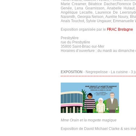
Marie Creamer, Béatrice Dacher,Florence Dol
Genée, Lena Goarnisson, Anabelle Hulaut,
Angélique Lecaille, Laurence De Leersnyde
Naismith, Georgia Nelson, Aurélie Noury, Bha
Anaïs Touchot, Sylvie Ungauer, Emmanuelle W
Exposition organisée par le
FRAC Bretagne
Presbytère
rue du Presbytère
35800 Saint-Briac-sur-Mer
Horaires d’ouverture : du mardi au dimanche
EXPOSITION
- Negrepelisse - La cuisine - 3 
Mme Orain et la mogette magique
Exposition de David Michael Clarke & ses inv