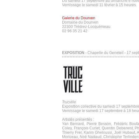
Du samedi 17 septembre au dimanche 6 nov
Vernissage le samedi 11 février à 15 heures.
Galerie du Dourven
Domaine du Dourven
22300 Trédrez-Locquémeau
02 96 35 21 42
EXPOSITION
- Chapelle du Geneteil - 17 sep
Trucville
Exposition collective du samedi 17 septemb
Vernissage le samedi 17 septembre à 18 heu
Artistés présentés :
Yan Bernard, Pierre Besson, Frédéric Bouf
Coley, François Curlet, Quentin Debenest, P
Thierry Frer, Karim Gheloussi, Joël Hubaut, 
Moriceau, Noé Nadaud, Christophe Terlinden, 