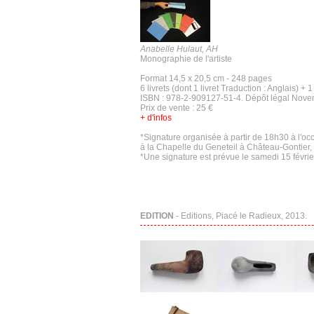
Anabelle Hulaut, AH
Monographie de l'artiste
Format 14,5 x 20,5 cm - 248 pages
6 livrets (dont 1 livret Traduction : Anglais) + 1
ISBN : 978-2-909127-51-4. Dépôt légal Nov
Prix de vente : 25 €
+ d'infos
*Signature organisée à partir de 18h30 à l'oc
à la Chapelle du Geneteil à Château-Gontier, 
*Une signature est prévue le samedi 15 févrie
EDITION
- Editions, Piacé le Radieux, 2013.