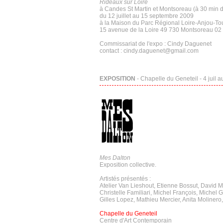
Rideaux sur Loire
à Candes St Martin et Montsoreau (à 30 min d
du 12 juillet au 15 septembre 2009
à la Maison du Parc Régional Loire-Anjou-To
15 avenue de la Loire 49 730 Montsoreau 02
Commissariat de l'expo : Cindy Daguenet
contact : cindy.daguenet@gmail.com
EXPOSITION
- Chapelle du Geneteil - 4 juil 
Mes Dalton
Exposition collective.
Artistés présentés :
Atelier Van Lieshout, Etienne Bossut, David 
Christelle Familiari, Michel François, Michel 
Gilles Lopez, Mathieu Mercier, Anita Moline
Chapelle du Geneteil
Centre d'Art Contemporain