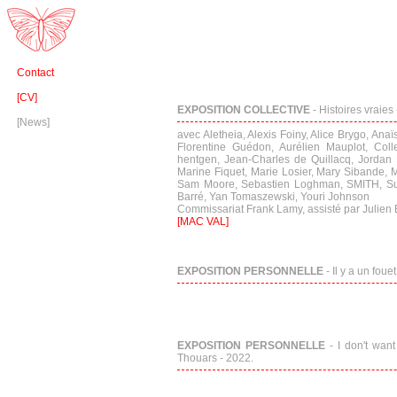
Contact
[CV]
EXPOSITION COLLECTIVE
- Histoires vraies
[News]
avec Aletheia, Alexis Foiny, Alice Brygo, An
Florentine Guédon, Aurélien Mauplot, Colle
hentgen, Jean-Charles de Quillacq, Jordan
Marine Fiquet, Marie Losier, Mary Sibande, M
Sam Moore, Sebastien Loghman, SMITH, Suza
Barré, Yan Tomaszewski, Youri Johnson
Commissariat Frank Lamy, assisté par Julien 
[MAC VAL]
EXPOSITION PERSONNELLE
- Il y a un foue
EXPOSITION PERSONNELLE
- I don't want
Thouars - 2022.