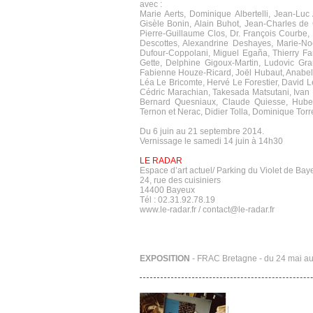
avec :
Marie Aerts, Dominique Albertelli, Jean-Luc 
Gisèle Bonin, Alain Buhot, Jean-Charles d
Pierre-Guillaume Clos, Dr. François Courbe,
Descottes, Alexandrine Deshayes, Marie-Noë
Dufour-Coppolani, Miguel Egaña, Thierry F
Gette, Delphine Gigoux-Martin, Ludovic Gra
Fabienne Houze-Ricard, Joël Hubaut, Anabell
Léa Le Bricomte, Hervé Le Forestier, David L
Cédric Marachian, Takesada Matsutani, Ivan 
Bernard Quesniaux, Claude Quiesse, Hubert
Ternon et Nerac, Didier Tolla, Dominique Torr
Du 6 juin au 21 septembre 2014.
Vernissage le samedi 14 juin à 14h30
LE RADAR
Espace d’art actuel/ Parking du Violet de Bay
24, rue des cuisiniers
14400 Bayeux
Tél : 02.31.92.78.19
www.le-radar.fr / contact@le-radar.fr
EXPOSITION
- FRAC Bretagne - du 24 mai a