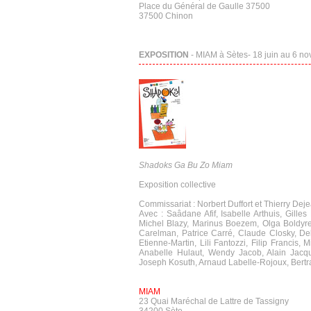
Place du Général de Gaulle 37500
37500 Chinon
EXPOSITION
- MIAM à Sètes- 18 juin au 6 n
Shadoks Ga Bu Zo Miam
Exposition collective
Commissariat : Norbert Duffort et Thierry Dej
Avec : Saâdane Afif, Isabelle Arthuis, Gille
Michel Blazy, Marinus Boezem, Olga Boldyref
Carelman, Patrice Carré, Claude Closky, De
Etienne-Martin, Lili Fantozzi, Filip Francis
Anabelle Hulaut, Wendy Jacob, Alain Jacque
Joseph Kosuth, Arnaud Labelle-Rojoux, Bertra
MIAM
23 Quai Maréchal de Lattre de Tassigny