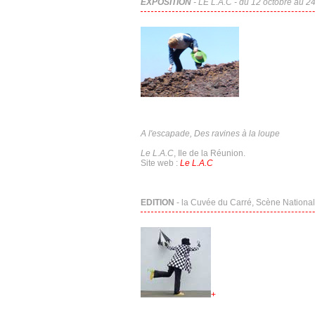
EXPOSITION
- LE L.A.C - du 12 octobre au 2
A l'escapade, Des ravines à la loupe
Le L.A.C
, Ile de la Réunion.
Site web :
Le L.A.C
EDITION
- la Cuvée du Carré, Scène Nationa
+