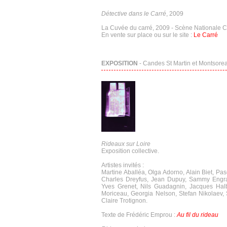
Détective dans le Carré
, 2009
La Cuvée du carré, 2009 - Scène Nationale C
En vente sur place ou sur le site :
Le Carré
EXPOSITION
- Candes St Martin et Montsoreau
Rideaux sur Loire
Exposition collective.
Artistes invités :
Martine Aballéa, Olga Adorno, Alain Biet, Pa
Charles Dreyfus, Jean Dupuy, Sammy Engrame
Yves Grenet, Nils Guadagnin, Jacques Halb
Moriceau, Georgia Nelson, Stefan Nikolaev,
Claire Trotignon.
Texte de Frédéric Emprou :
Au fil du rideau