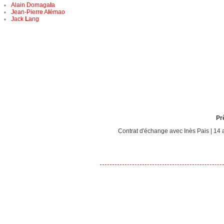
Alain Domaga
l
a
Jean-Pierre A
l
émao
Jack
L
ang
Pr
Contrat d'échange avec Inès Pais | 14 a