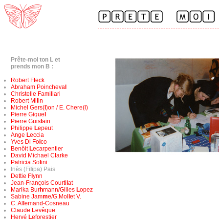
Prête-moi ton L et
prends mon B :
Robert F
l
eck
Abraham Poincheva
l
Christelle Fami
l
iari
Robert Mi
l
in
Michel Gers(
l
)on / E. Chere(l)
Pierre Gique
l
Pierre Guis
l
ain
Philippe
L
epeut
Ange
L
eccia
Yves Di Fo
l
co
Benôit
L
ecarpentier
David Michael C
l
arke
Patricia So
l
ini
Inès (Fi
l
ipa) Pais
Dettie F
l
ynn
Jean-François Courti
l
at
Marika Bur
h
mann/Gilles
L
opez
Sabine Jam
m
e/G.Mol
l
et V.
C. Al
l
emand-Cosneau
Claude
L
evêque
Hervé
L
eforestier