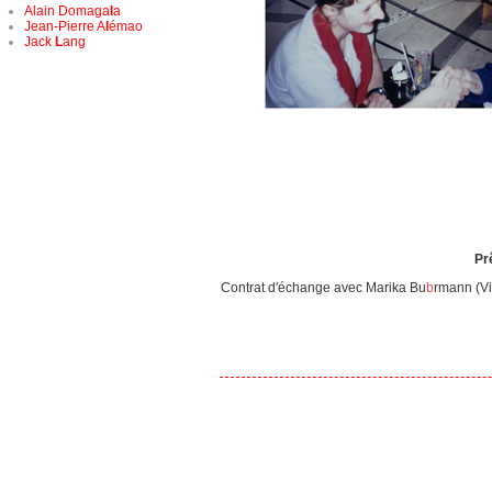
Alain Domaga
l
a
Jean-Pierre A
l
émao
Jack
L
ang
Pr
Contrat d'échange avec Marika Bu
b
rmann (Vi