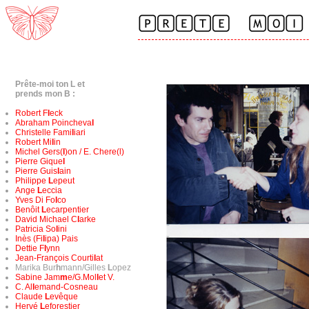
Prête-moi ton L et
prends mon B :
Robert F
l
eck
Abraham Poincheva
l
Christelle Fami
l
iari
Robert Mi
l
in
Michel Gers(
l
)on / E. Chere(l)
Pierre Gique
l
Pierre Guis
l
ain
Philippe
L
epeut
Ange
L
eccia
Yves Di Fo
l
co
Benôit
L
ecarpentier
David Michael C
l
arke
Patricia So
l
ini
Inès (Fi
l
ipa) Pais
Dettie F
l
ynn
Jean-François Courti
l
at
Marika Bur
h
mann/Gilles
L
opez
Sabine Jam
m
e/G.Mol
l
et V.
C. Al
l
emand-Cosneau
Claude
L
evêque
Hervé
L
eforestier