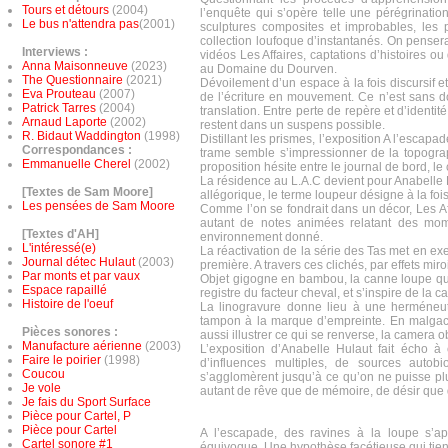
Tours et détours
(2004)
l’enquête qui s’opère telle une pérégrinati
Le bus n'attendra pas
(2001)
sculptures composites et improbables, les p
collection loufoque d’instantanés. On pense
Interviews :
vidéos Les Affaires, captations d’histoires ou
Anna Maisonneuve
(2023)
au Domaine du Dourven.
The Questionnaire
(2021)
Dévoilement d’un espace à la fois discursif et
Eva Prouteau
(2007)
de l’écriture en mouvement. Ce n’est sans do
Patrick Tarres
(2004)
translation. Entre perte de repère et d’identité
Arnaud Laporte
(2002)
restent dans un suspens possible.
R. Bidaut Waddington
(1998)
Distillant les prismes, l’exposition A l’escapa
Correspondances :
trame semble s’impressionner de la topographi
Emmanuelle Cherel
(2002)
proposition hésite entre le journal de bord, le
La résidence au L.A.C devient pour Anabelle Hu
[Textes de Sam Moore]
allégorique, le terme loupeur désigne à la fois
Les pensées de Sam Moore
Comme l’on se fondrait dans un décor, Les Aff
autant de notes animées relatant des mome
[Textes d'AH]
environnement donné.
L'intéressé(e)
La réactivation de la série des Tas met en exe
Journal détec Hulaut
(2003)
première. A travers ces clichés, par effets mi
Par monts et par vaux
Objet gigogne en bambou, la canne loupe qui a 
Espace rapaillé
registre du facteur cheval, et s’inspire de la c
Histoire de l'oeuf
La linogravure donne lieu à une herméneuti
tampon à la marque d’empreinte. En malgache
Pièces sonores :
aussi illustrer ce qui se renverse, la camera 
Manufacture aérienne
(2003)
L’exposition d’Anabelle Hulaut fait écho à
Faire le poirier
(1998)
d’influences multiples, de sources autob
Coucou
s’agglomèrent jusqu’à ce qu’on ne puisse plus 
Je vole
autant de rêve que de mémoire, de désir que d
Je fais du Sport Surface
Pièce pour Cartel, P
Pièce pour Cartel
A l’escapade, des ravines à la loupe s’app
Cartel sonore #1
équivoque. Une hypothèse facétieuse qui tient 