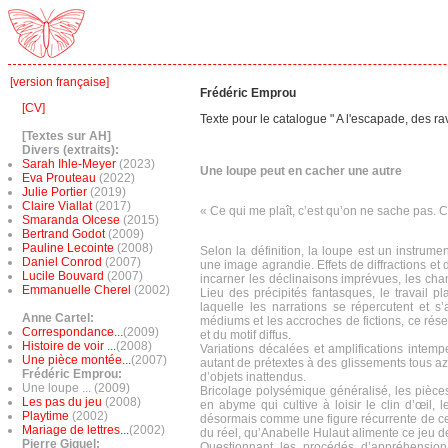
[version française]
Frédéric Emprou
[CV]
Texte pour le catalogue " A l'escapade, des ra
[Textes sur AH]
Divers (extraits):
Sarah Ihle-Meyer
(2023)
Une loupe peut en cacher une autre
Eva Prouteau
(2022)
Julie Portier
(2019)
Claire Viallat
(2017)
« Ce qui me plaît, c’est qu’on ne sache pas. C
Smaranda Olcese
(2015)
Bertrand Godot
(2009)
Pauline Lecointe
(2008)
Selon la définition, la loupe est un instrumen
Daniel Conrod
(2007)
une image agrandie. Effets de diffractions et
Lucile Bouvard
(2007)
incarner les déclinaisons imprévues, les ch
Emmanuelle Cherel
(2002)
Lieu des précipités fantasques, le travail p
laquelle les narrations se répercutent et s
Anne Cartel:
médiums et les accroches de fictions, ce rés
Correspondance...
(2009)
et du motif diffus.
Histoire de voir ...
(2008)
Variations décalées et amplifications intemp
Une pièce montée...
(2007)
autant de prétextes à des glissements tous azi
Frédéric Emprou:
d’objets inattendus.
Une loupe ... (2009)
Bricolage polysémique généralisé, les pièces 
Les pas du jeu
(2008)
en abyme qui cultive à loisir le clin d’œil,
Playtime
(2002)
désormais comme une figure récurrente de ce 
Mariage de lettres...
(2002)
du réel, qu’Anabelle Hulaut alimente ce jeu de
Pierre Giquel:
Questionnant les procédés d’appréhension d